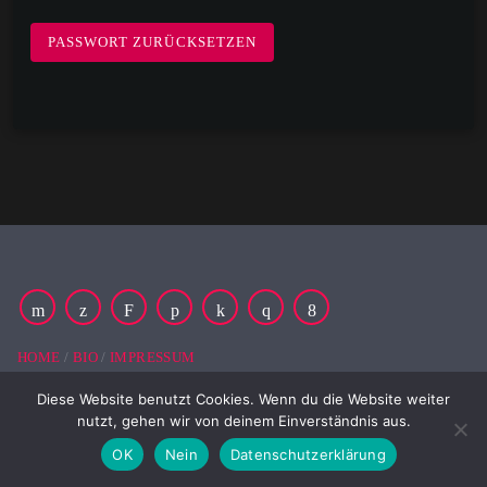
o
PASSWORT ZURÜCKSETZEN
r
d
e
r
l
i
c
h
HOME
BIO
IMPRESSUM
Diese Website benutzt Cookies. Wenn du die Website weiter
nutzt, gehen wir von deinem Einverständnis aus.
lay_arrow
playli
OK
Nein
Datenschutzerklärung